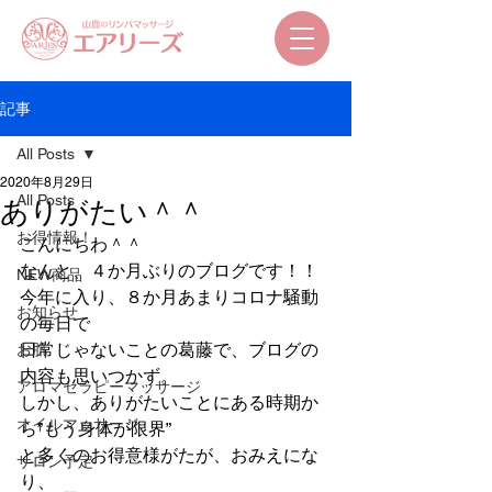
記事
All Posts
2020年8月29日
All Posts
ありがたい＾＾
お得情報！
こんにちわ＾＾ 
なんと、４か月ぶりのブログです！！ 
NEW商品
今年に入り、８か月あまりコロナ騒動
お知らせ
の毎日で 
日常じゃないことの葛藤で、ブログの
お肌
内容も思いつかず。   
アロマセラピーマッサージ
しかし、ありがたいことにある時期か
オイルマッサージ
ら”もう身体が限界” 
と多くのお得意様がたが、おみえにな
サロン予定
り、 