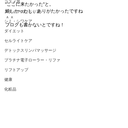
コスメ器
”ここに来たかった”と。 
嬉しかったし、ありがたかったですね
スタッフのひとり言
＾＾ 
シミ・シワケア
ブログも書かないとですね！   
ダイエット
セルライトケア
デトックスリンパマッサージ
プラチナ電子ローラー・リファ
リフトアップ
健康
化粧品