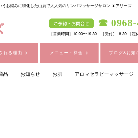
いうお悩みに特化した山鹿で大人気のリンパマッサージサロン エアリーズ
☎
0968-
［営業時間］10:00〜19:30 ［受付］18:3
される理由
メニュー・料金
ブログ&お知
商品
お知らせ
お肌
アロマセラピーマッサージ
スタッフのひとり言
シミ・シワケア
ダイエット
プラチナ電子ローラー・リファ
リフトアップ
健