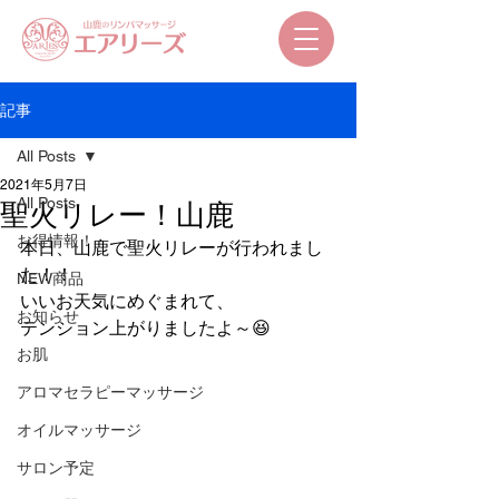
記事
All Posts
2021年5月7日
All Posts
聖火リレー！山鹿
お得情報！
本日、山鹿で聖火リレーが行われまし
た！！ 
NEW商品
いいお天気にめぐまれて、 
お知らせ
テンション上がりましたよ～😆 
お肌
アロマセラピーマッサージ
オイルマッサージ
サロン予定