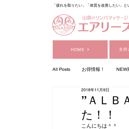
「疲れを取りたい」「体質を改善したい」と
支持
HOME
All Posts
お得情報！
NEW
2018年11月9日
サロン予定
コスメ器
”ＡＬＢ
た！！
デトックスリンパマッサージ
こんにちは＾＾