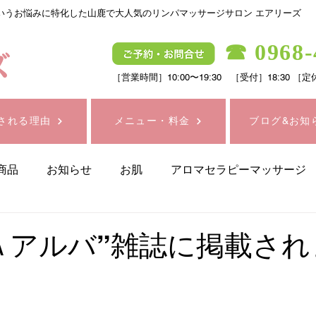
いうお悩みに特化した山鹿で大人気のリンパマッサージサロン エアリーズ
☎
0968-
［営業時間］10:00〜19:30 ［受付］18:3
される理由
メニュー・料金
ブログ&お知
商品
お知らせ
お肌
アロマセラピーマッサージ
スタッフのひとり言
シミ・シワケア
ダイエット
Ａアルバ”雑誌に掲載され
プラチナ電子ローラー・リファ
リフトアップ
健