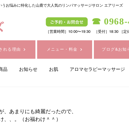
いうお悩みに特化した山鹿で大人気のリンパマッサージサロン エアリーズ
☎
0968-
［営業時間］10:00〜19:30 ［受付］18:3
される理由
メニュー・料金
ブログ&お知
商品
お知らせ
お肌
アロマセラピーマッサージ
スタッフのひとり言
シミ・シワケア
ダイエット
が、あまりにも綺麗だったので、
プラチナ電子ローラー・リファ
リフトアップ
健
け、、。（お福わけ＾＾）