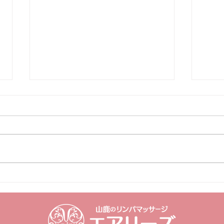
２０２２年
みなさま 明けましておめでとう
ございます🎍 エアリーズ店・エ
イル店ともども ５日より通常営
業いたしております。 今年もよ
年末
ろしくお願いします。😀 数に限
りがございますが、粗品をご用意
いたしております。 心を込め
て、あったかくしてお待ちしてお
ります。😍