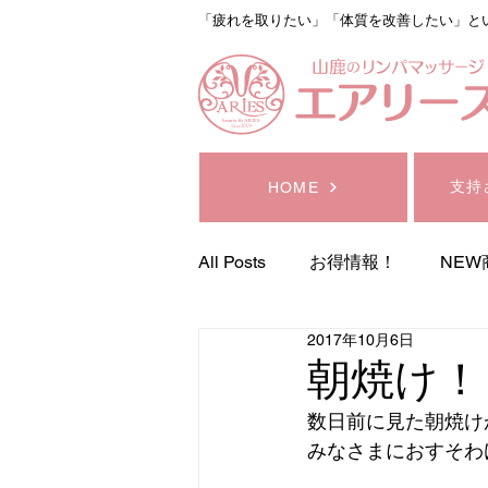
「疲れを取りたい」「体質を改善したい」と
支持
HOME
All Posts
お得情報！
NEW
2017年10月6日
サロン予定
コスメ器
朝焼け！
数日前に見た朝焼け
デトックスリンパマッサージ
みなさまにおすそわ